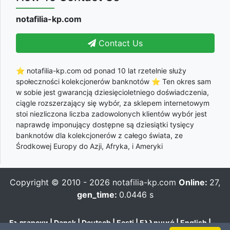
notafilia-kp.com
Contact Us
⭐ notafilia-kp.com od ponad 10 lat rzetelnie służy
społeczności kolekcjonerów banknotów ⭐ Ten okres sam
w sobie jest gwarancją dziesięcioletniego doświadczenia,
ciągle rozszerzający się wybór, za sklepem internetowym
stoi niezliczona liczba zadowolonych klientów wybór jest
naprawdę imponujący dostępne są dziesiątki tysięcy
banknotów dla kolekcjonerów z całego świata, ze
Środkowej Europy do Azji, Afryka, i Ameryki
Copyright © 2010 - 2026
notafilia-kp.com
Online:
27,
gen_time:
0.0446 s
Български
|
Dansk
|
Deutsch
|
Eesti
|
Ελληνικά
|
English
|