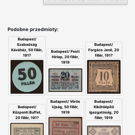
Podobne przedmioty:
Budapest/
Szabadság
Budapest/
Kávéház, 50 fillér,
Forgács Jenő, 20
Budapest/ Pesti
191?
fillér, 191?
Hirlap, 20 fillér,
1919
Budapest/ Vörös
Budapest/
Ujság, 50 fillér,
Budapest/
Kikötőépítő
1919
Központi Buffet,
Igazgatóság, 20
20 fillér, 191?
fillér, 1919