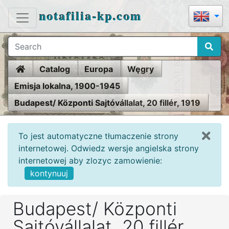
notafilia-kp.com
Home
Catalog
Europa
Węgry
Emisja lokalna, 1900-1945
Budapest/ Központi Sajtóvállalat, 20 fillér, 1919
To jest automatyczne tłumaczenie strony
internetowej. Odwiedz wersje angielska strony
internetowej aby zlozyc zamowienie:
kontynuuj
Budapest/ Központi
Sajtóvállalat, 20 fillér,