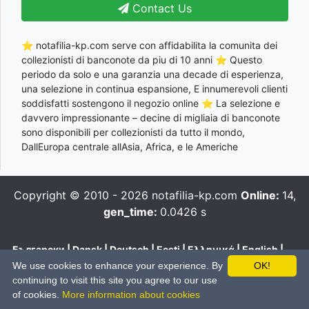
Contact Us
⭐ notafilia-kp.com serve con affidabilita la comunita dei
collezionisti di banconote da piu di 10 anni ⭐ Questo
periodo da solo e una garanzia una decade di esperienza,
una selezione in continua espansione, E innumerevoli clienti
soddisfatti sostengono il negozio online ⭐ La selezione e
davvero impressionante – decine di migliaia di banconote
sono disponibili per collezionisti da tutto il mondo,
DallEuropa centrale allAsia, Africa, e le Americhe
Copyright © 2010 - 2026
notafilia-kp.com
Online:
14,
gen_time:
0.0426 s
Български
|
Dansk
|
Deutsch
|
Eesti
|
Ελληνικά
|
English
|
Español
|
Français
|
Hrvatski
|
Italiano
|
Latviešu
|
Lietuvių
|
We use cookies to enhance your experience. By
OK!
Magyar
|
Nederlands
|
Polski
|
Português
|
Română
|
Pусский
|
continuing to visit this site you agree to our use
Slovenčina
|
Slovenski
|
Suomi
|
Svenska
|
Українська
|
中文
of cookies.
More information about cookies