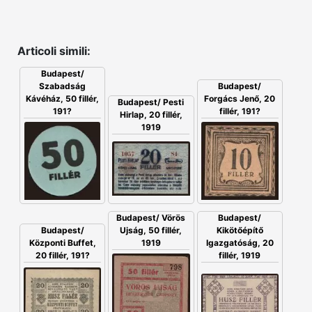
Articoli simili:
Budapest/
Szabadság
Budapest/
Kávéház, 50 fillér,
Forgács Jenő, 20
Budapest/ Pesti
191?
fillér, 191?
Hirlap, 20 fillér,
1919
Budapest/ Vörös
Budapest/
Ujság, 50 fillér,
Budapest/
Kikötőépítő
1919
Központi Buffet,
Igazgatóság, 20
20 fillér, 191?
fillér, 1919