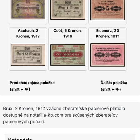
Csót, 5 Kronen,
Eisenerz, 20
Aschach, 2
1916
Kronen, 191?
Kronen, 191?
Predchádzajúca položka
Ďalšia položka
⇐)
⇒
(shift +
(shift +
)
Brüx, 2 Kronen, 191? vzácne zberateľské papierové platidlo
dostupné na notafilia-kp.com pre skúsených zberateľov
papierových peňazí.
Kategórie