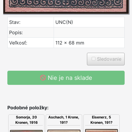
Stav:
UNC(N)
Popis:
Veľkosť:
112 x 68 mm
Sledovanie
Nie je na sklade
Podobné položky:
Eisenerz, 5
Somorja, 20
Aschach, 1 Krone,
Kronen, 191?
Kronen, 1916
191?