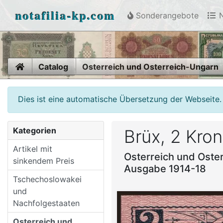
notafilia-kp.com
Sonderangebote
N
Home
Catalog
Osterreich und Osterreich-Ungarn
Dies ist eine automatische Übersetzung der Webseite.
Kategorien
Brüx, 2 Kron
Artikel mit
Osterreich und Oste
sinkendem Preis
Ausgabe 1914-18
Tschechoslowakei
und
Nachfolgestaaten
Osterreich und