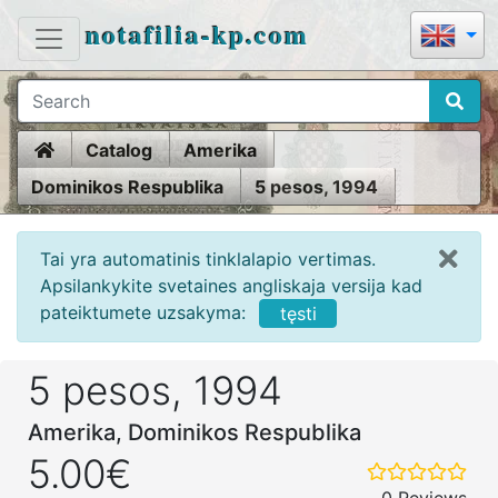
notafilia-kp.com
Home
Catalog
Amerika
Dominikos Respublika
5 pesos, 1994
Tai yra automatinis tinklalapio vertimas.
Apsilankykite svetaines angliskaja versija kad
pateiktumete uzsakyma:
tęsti
5 pesos, 1994
Amerika, Dominikos Respublika
5.00€