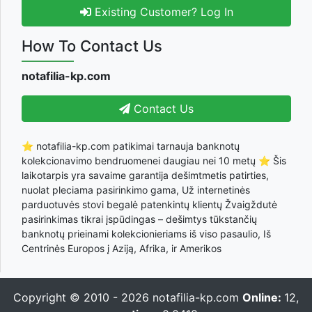
Existing Customer? Log In
How To Contact Us
notafilia-kp.com
Contact Us
⭐ notafilia-kp.com patikimai tarnauja banknotų
kolekcionavimo bendruomenei daugiau nei 10 metų ⭐ Šis
laikotarpis yra savaime garantija dešimtmetis patirties,
nuolat pleciama pasirinkimo gama, Už internetinės
parduotuvės stovi begalė patenkintų klientų Žvaigždutė
pasirinkimas tikrai įspūdingas – dešimtys tūkstančių
banknotų prieinami kolekcionieriams iš viso pasaulio, Iš
Centrinės Europos į Aziją, Afrika, ir Amerikos
Copyright © 2010 - 2026
notafilia-kp.com
Online:
12,