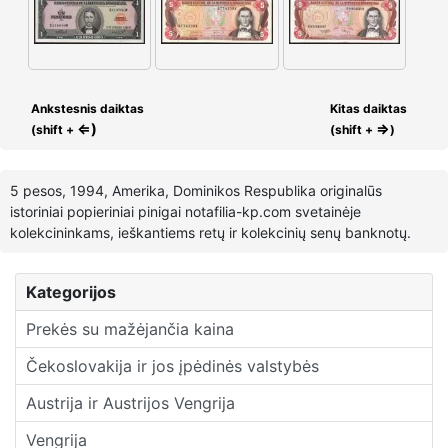
Ankstesnis daiktas
Kitas daiktas
⇐)
⇒
(shift +
(shift +
)
5 pesos, 1994, Amerika, Dominikos Respublika originalūs
istoriniai popieriniai pinigai notafilia-kp.com svetainėje
kolekcininkams, ieškantiems retų ir kolekcinių senų banknotų.
Kategorijos
Prekės su mažėjančia kaina
Čekoslovakija ir jos įpėdinės valstybės
Austrija ir Austrijos Vengrija
Vengrija