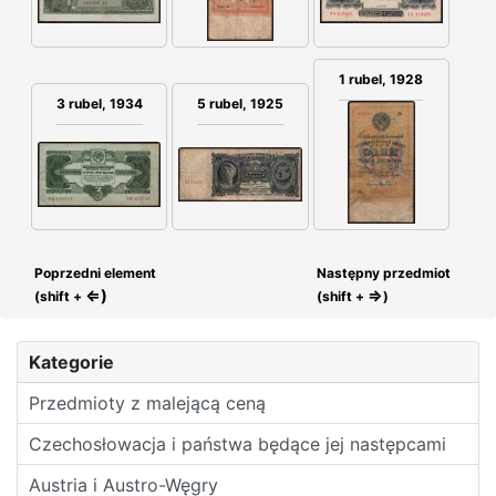
1 rubel, 1928
3 rubel, 1934
5 rubel, 1925
Poprzedni element
Następny przedmiot
⇐)
⇒
(shift +
(shift +
)
Kategorie
Przedmioty z malejącą ceną
Czechosłowacja i państwa będące jej następcami
Austria i Austro-Węgry