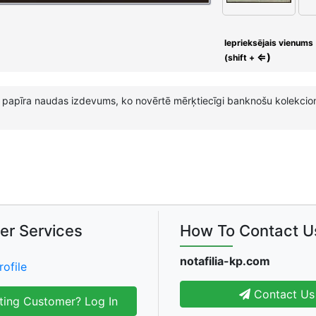
Ieprieksējais vienums
⇐)
(shift +
as papīra naudas izdevums, ko novērtē mērķtiecīgi banknošu kolekcio
er Services
How To Contact U
notafilia-kp.com
rofile
Contact Us
ting Customer? Log In