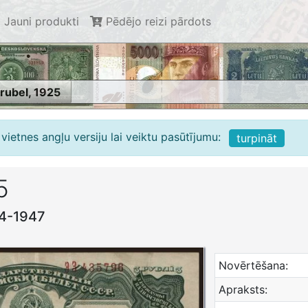
Jauni produkti
Pēdējo reizi pārdots
 rubel, 1925
vietnes angļu versiju lai veiktu pasūtījumu:
turpināt
5
924-1947
Novērtēšana:
Apraksts: