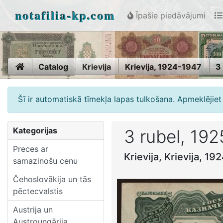
notafilia-kp.com
Īpašie piedāvājumi
Home
Catalog
Krievija
Krievija, 1924-1947
3
Šī ir automatiskā tīmekļa lapas tulkošana. Apmeklējiet 
Kategorijas
3 rubel, 192
Preces ar
Krievija, Krievija, 1
samazinošu cenu
Čehoslovākija un tās
pēctecvalstis
Austrija un
Austroungārija