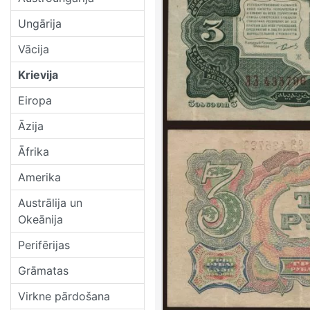
Ungārija
Vācija
Krievija
Eiropa
Āzija
Āfrika
Amerika
Austrālija un
Okeānija
Perifērijas
Grāmatas
Virkne pārdošana