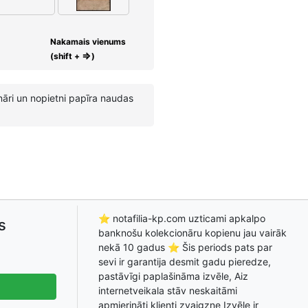
Nakamais vienums
⇒
(shift +
)
nāri un nopietni papīra naudas
⭐ notafilia-kp.com uzticami apkalpo
s
banknošu kolekcionāru kopienu jau vairāk
nekā 10 gadus ⭐ Šis periods pats par
sevi ir garantija desmit gadu pieredze,
pastāvīgi paplašināma izvēle, Aiz
internetveikala stāv neskaitāmi
apmierināti klienti zvaigzne Izvēle ir