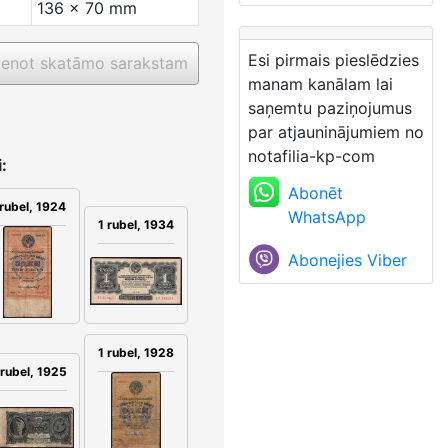
136 x 70 mm
Esi pirmais pieslēdzies
ienot skatāmo sarakstam
manam kanālam lai
saņemtu paziņojumus
par atjauninājumiem no
notafilia-kp-com
:
Abonēt
 rubel, 1924
WhatsApp
1 rubel, 1934
Abonejies Viber
1 rubel, 1928
 rubel, 1925