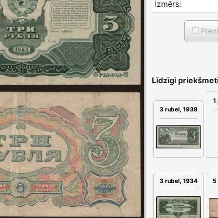
Izmērs:
Piev
Līdzīgi priekšmeti
1
3 rubel, 1938
3 rubel, 1934
5