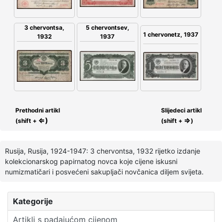
5 chervontsev,
3 chervontsa,
1 chervonetz, 1937
1937
1932
Prethodni artikl
Slijedeci artikl
⇐)
⇒
(shift +
(shift +
)
Rusija, Rusija, 1924-1947: 3 chervontsa, 1932 rijetko izdanje
kolekcionarskog papirnatog novca koje cijene iskusni
numizmatičari i posvećeni sakupljači novčanica diljem svijeta.
Kategorije
Artikli s padajućom cijenom