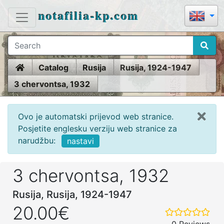
notafilia-kp.com
Home
Catalog
Rusija
Rusija, 1924-1947
3 chervontsa, 1932
Ovo je automatski prijevod web stranice.
Posjetite englesku verziju web stranice za
narudžbu:
nastavi
3 chervontsa, 1932
Rusija, Rusija, 1924-1947
20.00€