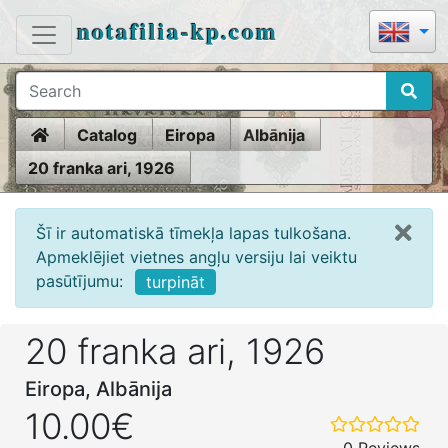
notafilia-kp.com
Home
Catalog
Eiropa
Albānija
20 franka ari, 1926
Šī ir automatiskā tīmekļa lapas tulkošana.
Apmeklējiet vietnes angļu versiju lai veiktu
pasūtījumu:
turpināt
20 franka ari, 1926
Eiropa, Albānija
10.00€