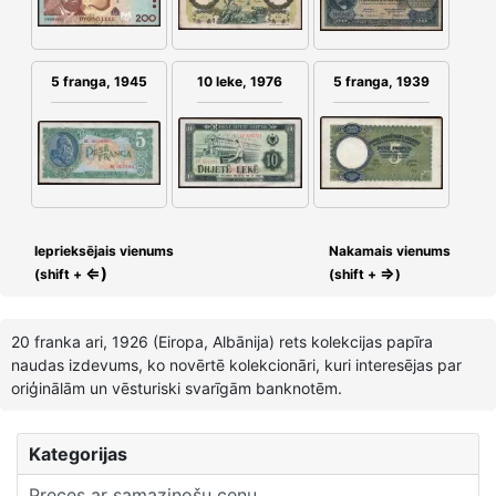
5 franga, 1945
10 leke, 1976
5 franga, 1939
Ieprieksējais vienums
Nakamais vienums
⇐)
⇒
(shift +
(shift +
)
20 franka ari, 1926 (Eiropa, Albānija) rets kolekcijas papīra
naudas izdevums, ko novērtē kolekcionāri, kuri interesējas par
oriģinālām un vēsturiski svarīgām banknotēm.
Kategorijas
Preces ar samazinošu cenu