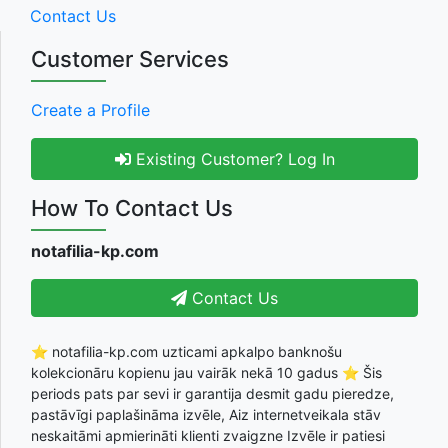
Contact Us
Customer Services
Create a Profile
Existing Customer? Log In
How To Contact Us
notafilia-kp.com
Contact Us
⭐ notafilia-kp.com uzticami apkalpo banknošu
kolekcionāru kopienu jau vairāk nekā 10 gadus ⭐ Šis
periods pats par sevi ir garantija desmit gadu pieredze,
pastāvīgi paplašināma izvēle, Aiz internetveikala stāv
neskaitāmi apmierināti klienti zvaigzne Izvēle ir patiesi