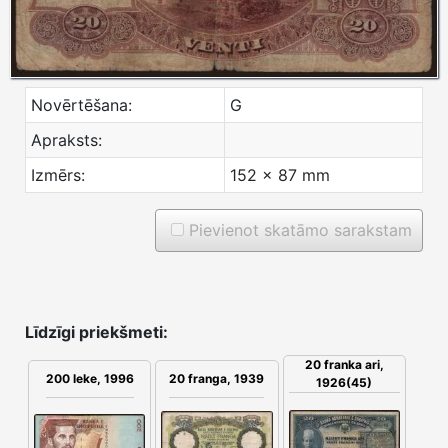
Novērtēšana:
G
Apraksts:
Izmērs:
152 x 87 mm
Pievienot skatāmo sarakstam
Līdzīgi priekšmeti:
20 franka ari,
200 leke, 1996
20 franga, 1939
1926(45)