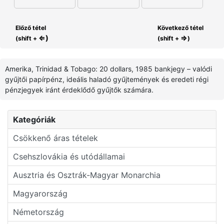
Előző tétel
Következő tétel
⇐)
⇒
(shift +
(shift +
)
Amerika, Trinidad & Tobago: 20 dollars, 1985 bankjegy – valódi
gyűjtői papírpénz, ideális haladó gyűjtemények és eredeti régi
pénzjegyek iránt érdeklődő gyűjtők számára.
Kategóriák
Csökkenő áras tételek
Csehszlovákia és utódállamai
Ausztria és Osztrák-Magyar Monarchia
Magyarország
Németország