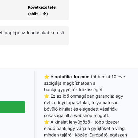
Következő tétel
⇒
(shift +
)
deti papírpénz-kiadásokat kereső
⭐ A
notafilia-kp.com
több mint 10 éve
szolgálja megbízhatóan a
bankjegygyűjtők közösségét.
⭐ Ez az idő önmagában garancia: egy
évtizednyi tapasztalat, folyamatosan
bővülő kínálat és elégedett vásárlók
sokasága áll a webshop mögött.
⭐ A kínálat lenyűgöző – több tízezer
eladó bankjegy várja a gyűjtőket a világ
minden tájáról, Közép-Európától egészen