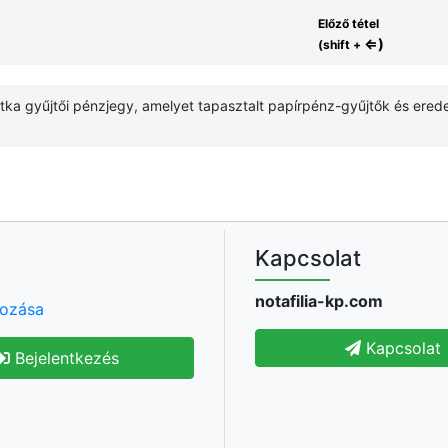
Előző tétel
⇐)
(shift +
 ritka gyűjtői pénzjegy, amelyet tapasztalt papírpénz-gyűjtők és ere
Kapcsolat
notafilia-kp.com
hozása
Kapcsolat
Bejelentkezés