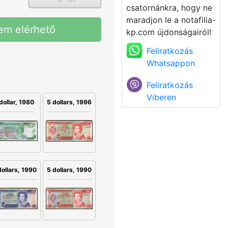
csatornánkra, hogy ne
maradjon le a notafilia-
em elérhető
kp.com újdonságairól!
Feliratkozás
Whatsappon
Feliratkozás
Viberen
dollar, 1980
5 dollars, 1996
dollars, 1990
5 dollars, 1990