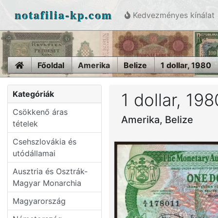
notafilia-kp.com
Kedvezményes kínálat
Home
Főoldal
Amerika
Belize
1 dollar, 1980
Kategóriák
1 dollar, 198
Csökkenő áras
Amerika, Belize
tételek
Csehszlovákia és
utódállamai
Ausztria és Osztrák-
Magyar Monarchia
Magyarország