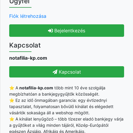
Ügyfél
Fiók létrehozása
Bejelentkezés
Kapcsolat
notafilia-kp.com
Kapcsolat
⭐ A
notafilia-kp.com
több mint 10 éve szolgálja
megbízhatóan a bankjegygyűjtők közösségét.
⭐ Ez az idő önmagában garancia: egy évtizednyi
tapasztalat, folyamatosan bővülő kínálat és elégedett
vásárlók sokasága áll a webshop mögött.
⭐ A kínálat lenyűgöző – több tízezer eladó bankjegy várja
a gyűjtőket a világ minden tájáról, Közép-Európától
egészen Ázsiáig, Afrikáig és Amerikáig.