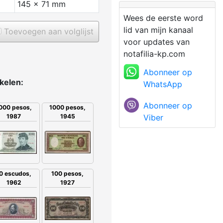
145 x 71 mm
Wees de eerste word
lid van mijn kanaal
Toevoegen aan volglijst
voor updates van
notafilia-kp.com
Abonneer op
ikelen:
WhatsApp
Abonneer op
000 pesos,
1000 pesos,
Viber
1987
1945
0 escudos,
100 pesos,
1962
1927