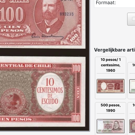
Formaat:
Vergelijkbare art
10 pesos/ 1
centesimo,
1
1960
1
500 pesos,
1990