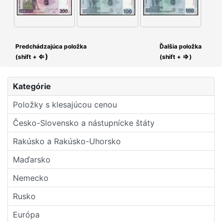
Predchádzajúca položka
Ďalšia položka
⇐)
⇒
(shift +
(shift +
)
Kategórie
Položky s klesajúcou cenou
Česko-Slovensko a nástupní­cke štáty
Rakúsko a Rakúsko-Uhorsko
Maďarsko
Nemecko
Rusko
Európa