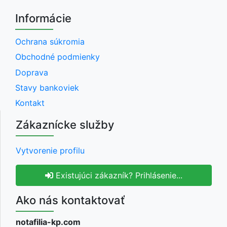
Informácie
Ochrana súkromia
Obchodné podmienky
Doprava
Stavy bankoviek
Kontakt
Zákaznícke služby
Vytvorenie profilu
Existujúci zákazník? Prihlásenie...
Ako nás kontaktovať
notafilia-kp.com