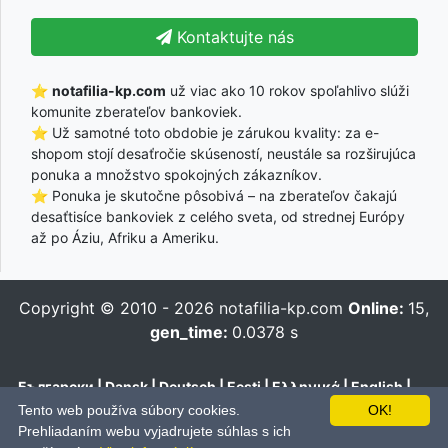
Kontaktujte nás
⭐
notafilia-kp.com
už viac ako 10 rokov spoľahlivo slúži
komunite zberateľov bankoviek.
⭐ Už samotné toto obdobie je zárukou kvality: za e-
shopom stojí desaťročie skúseností, neustále sa rozširujúca
ponuka a množstvo spokojných zákazníkov.
⭐ Ponuka je skutočne pôsobivá – na zberateľov čakajú
desaťtisíce bankoviek z celého sveta, od strednej Európy
až po Áziu, Afriku a Ameriku.
Copyright © 2010 - 2026
notafilia-kp.com
Online:
15,
gen_time:
0.0378 s
Български
|
Dansk
|
Deutsch
|
Eesti
|
Ελληνικά
|
English
|
Español
|
Français
|
Hrvatski
|
Italiano
|
Latviešu
|
Lietuvių
|
Tento web používa súbory cookies.
OK!
Magyar
|
Nederlands
|
Polski
|
Português
|
Română
|
Pусский
|
Prehliadaním webu vyjadrujete súhlas s ich