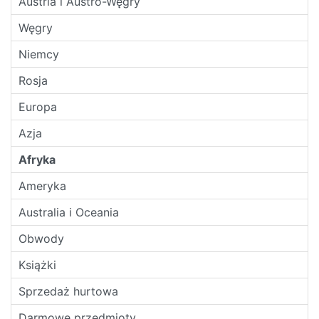
Austria i Austro-Węgry
Węgry
Niemcy
Rosja
Europa
Azja
Afryka
Ameryka
Australia i Oceania
Obwody
Książki
Sprzedaż hurtowa
Darmowe przedmioty