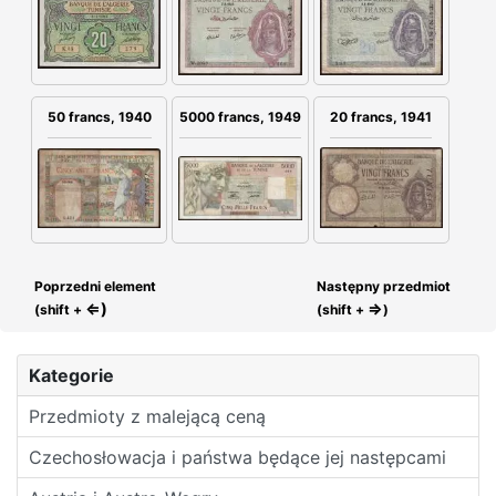
50 francs, 1940
5000 francs, 1949
20 francs, 1941
Poprzedni element
Następny przedmiot
⇐)
⇒
(shift +
(shift +
)
Kategorie
Przedmioty z malejącą ceną
Czechosłowacja i państwa będące jej następcami