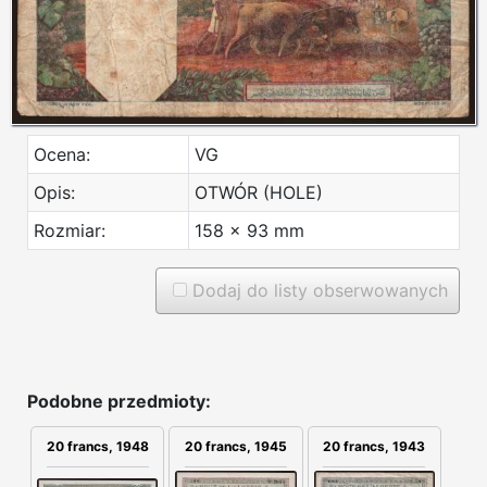
Ocena:
VG
Opis:
OTWÓR (HOLE)
Rozmiar:
158 x 93 mm
Dodaj do listy obserwowanych
Podobne przedmioty:
20 francs, 1948
20 francs, 1945
20 francs, 1943