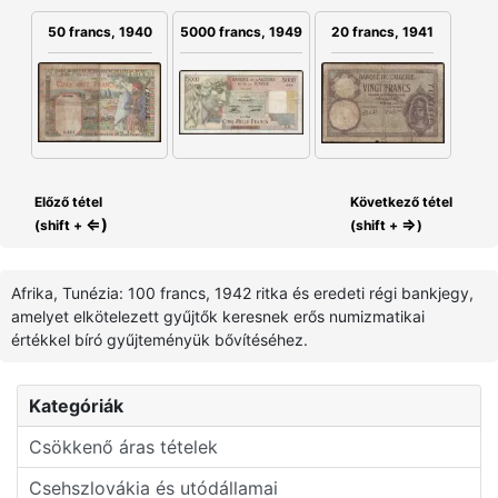
50 francs, 1940
5000 francs, 1949
20 francs, 1941
Előző tétel
Következő tétel
⇐)
⇒
(shift +
(shift +
)
Afrika, Tunézia: 100 francs, 1942 ritka és eredeti régi bankjegy,
amelyet elkötelezett gyűjtők keresnek erős numizmatikai
értékkel bíró gyűjteményük bővítéséhez.
Kategóriák
Csökkenő áras tételek
Csehszlovákia és utódállamai