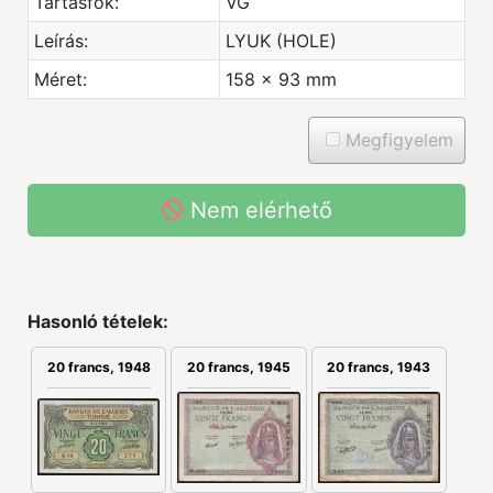
Tartásfok:
VG
Leírás:
LYUK (HOLE)
Méret:
158 x 93 mm
Megfigyelem
Nem elérhető
Hasonló tételek:
20 francs, 1948
20 francs, 1945
20 francs, 1943