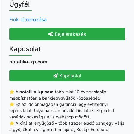
Ügyfél
Fiók létrehozása
Bejelentkezés
Kapcsolat
notafilia-kp.com
Kapcsolat
⭐ A
notafilia-kp.com
több mint 10 éve szolgálja
megbízhatóan a bankjegygyűjtők közösségét.
⭐ Ez az idő önmagában garancia: egy évtizednyi
tapasztalat, folyamatosan bővülő kínálat és elégedett
vásárlók sokasága áll a webshop mögött.
⭐ A kínálat lenyűgöző – több tízezer eladó bankjegy várja
a gyűjtőket a világ minden tájáról, Közép-Európától