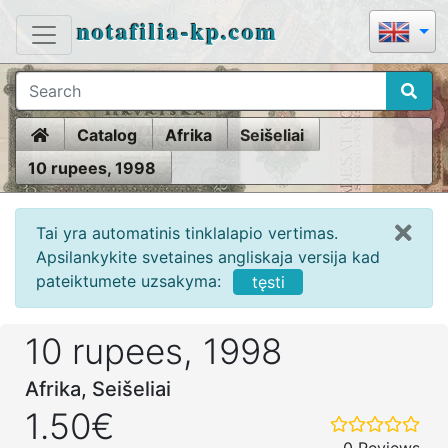
notafilia-kp.com
Home
Catalog
Afrika
Seišeliai
10 rupees, 1998
Tai yra automatinis tinklalapio vertimas.
Apsilankykite svetaines angliskaja versija kad
pateiktumete uzsakyma:
tęsti
10 rupees, 1998
Afrika, Seišeliai
1.50€