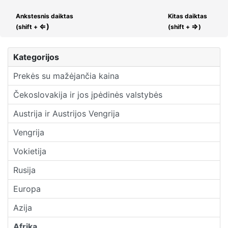
Ankstesnis daiktas
Kitas daiktas
⇐)
⇒
(shift +
(shift +
)
Kategorijos
Prekės su mažėjančia kaina
Čekoslovakija ir jos įpėdinės valstybės
Austrija ir Austrijos Vengrija
Vengrija
Vokietija
Rusija
Europa
Azija
Afrika