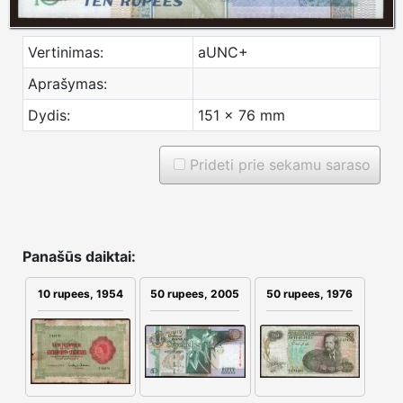
Vertinimas:
aUNC+
Aprašymas:
Dydis:
151 x 76 mm
Prideti prie sekamu saraso
Panašūs daiktai:
50 rupees, 2005
50 rupees, 1976
10 rupees, 1954