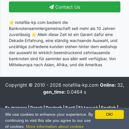
Contact Us
⭐ notafilia-kp.com bedient die
Banknotensammlergemeinschaft seit mehr als 10 Jahren
zuverlässig ⭐ Allein diese Zeit ist ein Garant dafür eine
Dekade Erfahrung, eine ständig wachsende Auswahl, und
unzählige zufriedene kunden stehen hinter dem webshop
der auswahl ist wirklich beeindruckend zehntausende
banknoten sind für sammler aus aller welt verfügbar, Von
Mitteleuropa nach Asien, Afrika, und die Amerikas
Copyright © 2010 - 2026
notafilia-kp.com
Online:
32,
gen_time:
0.0464 s
Български
|
Dansk
|
Deutsch
|
Eesti
|
Ελληνικά
|
English
|
Español
|
Français
|
Hrvatski
|
Italiano
|
Latviešu
|
Lietuvių
|
We use cookies to enhance your experience. By
OK!
Magyar
|
Nederlands
|
Polski
|
Português
|
Română
|
Pусский
|
continuing to visit this site you agree to our use
Slovenčina
|
Slovenski
|
Suomi
|
Svenska
|
Українська
|
中文
of cookies.
More information about cookies