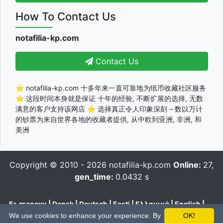
How To Contact Us
notafilia-kp.com
Contact Us
⭐ notafilia-kp.com 十多年来一直可靠地为纸币收藏社区服务
⭐ 这段时间本身就是保证 十年的经验, 不断扩展的选择, 无数
满意的客户支持该网店 ⭐ 选择真正令人印象深刻 – 数以万计
的钞票为来自世界各地的收藏者提供, 从中欧到亚洲, 非洲, 和
美洲
Copyright © 2010 - 2026
notafilia-kp.com
Online:
27,
gen_time:
0.0432 s
Български
|
Dansk
|
Deutsch
|
Eesti
|
Ελληνικά
|
English
|
Español
|
Français
|
Hrvatski
|
Italiano
|
Latviešu
|
Lietuvių
|
We use cookies to enhance your experience. By
OK!