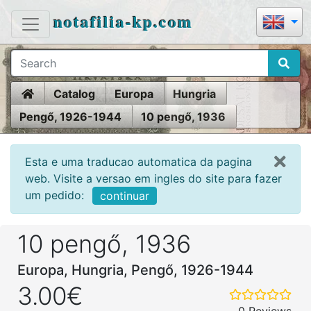
notafilia-kp.com
Home
Catalog
Europa
Hungria
Pengő, 1926-1944
10 pengő, 1936
Esta e uma traducao automatica da pagina
web. Visite a versao em ingles do site para fazer
um pedido:
continuar
10 pengő, 1936
Europa, Hungria, Pengő, 1926-1944
3.00€