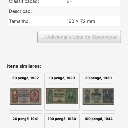
Classificacao:
EF
Descricao:
Tamanho:
160 x 72 mm
Adicionar a Lista de Observacao
Itens similares:
50 pengő, 1932
10 pengő, 1929
20 pengő, 1930
100 pengő, 1930
20 pengő, 1941
100 pengő, 1944