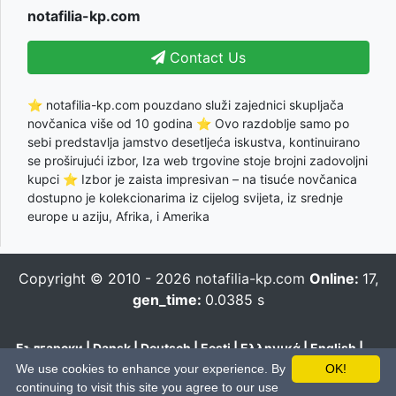
notafilia-kp.com
Contact Us
⭐ notafilia-kp.com pouzdano služi zajednici skupljača
novčanica više od 10 godina ⭐ Ovo razdoblje samo po
sebi predstavlja jamstvo desetljeća iskustva, kontinuirano
se proširujući izbor, Iza web trgovine stoje brojni zadovoljni
kupci ⭐ Izbor je zaista impresivan – na tisuće novčanica
dostupno je kolekcionarima iz cijelog svijeta, iz srednje
europe u aziju, Afrika, i Amerika
Copyright © 2010 - 2026
notafilia-kp.com
Online:
17,
gen_time:
0.0385 s
Български
|
Dansk
|
Deutsch
|
Eesti
|
Ελληνικά
|
English
|
Español
|
Français
|
Hrvatski
|
Italiano
|
Latviešu
|
Lietuvių
|
We use cookies to enhance your experience. By
OK!
Magyar
|
Nederlands
|
Polski
|
Português
|
Română
|
Pусский
|
continuing to visit this site you agree to our use