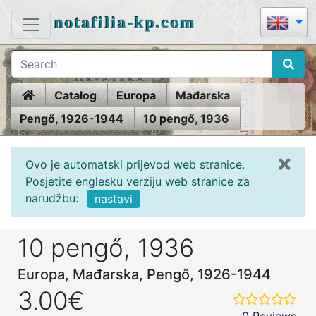
notafilia-kp.com
Home
Catalog
Europa
Mađarska
Pengő, 1926-1944
10 pengő, 1936
Ovo je automatski prijevod web stranice.
Posjetite englesku verziju web stranice za
narudžbu:
nastavi
10 pengő, 1936
Europa, Mađarska, Pengő, 1926-1944
3.00€