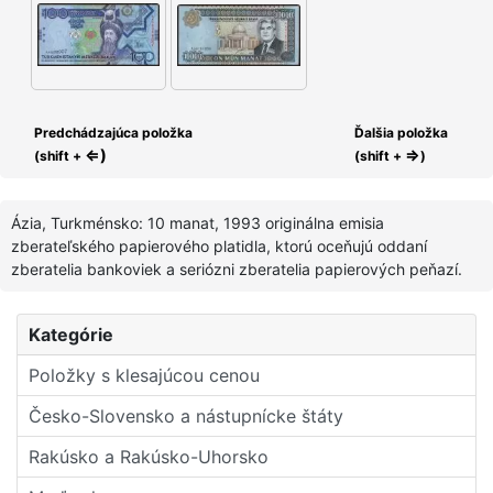
Predchádzajúca položka
Ďalšia položka
⇐)
⇒
(shift +
(shift +
)
Ázia, Turkménsko: 10 manat, 1993 originálna emisia
zberateľského papierového platidla, ktorú oceňujú oddaní
zberatelia bankoviek a seriózni zberatelia papierových peňazí.
Kategórie
Položky s klesajúcou cenou
Česko-Slovensko a nástupní­cke štáty
Rakúsko a Rakúsko-Uhorsko