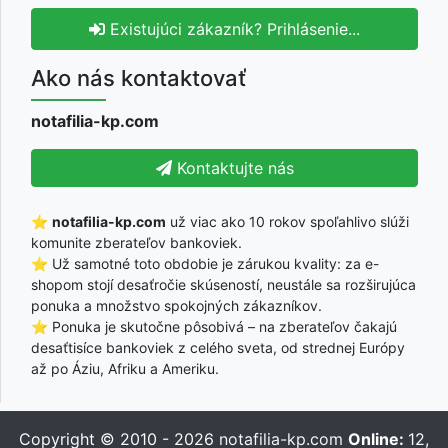
Existujúci zákazník? Prihlásenie...
Ako nás kontaktovať
notafilia-kp.com
Kontaktujte nás
⭐
notafilia-kp.com
už viac ako 10 rokov spoľahlivo slúži
komunite zberateľov bankoviek.
⭐ Už samotné toto obdobie je zárukou kvality: za e-
shopom stojí desaťročie skúseností, neustále sa rozširujúca
ponuka a množstvo spokojných zákazníkov.
⭐ Ponuka je skutočne pôsobivá – na zberateľov čakajú
desaťtisíce bankoviek z celého sveta, od strednej Európy
až po Áziu, Afriku a Ameriku.
Copyright © 2010 - 2026
notafilia-kp.com
Online:
12,