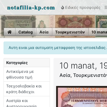
notafilia-kp.com
Ειδικές προσφορές
Home
Catalog
Ασία
Τουρκμενιστάν
10 mana
Αυτη ειναι μια αυτοματη μεταφραση της ιστοσελιδας.
Κατηγορίες
10 manat, 1
Αντικείμενα με
Ασία, Τουρκμενιστά
φθίνουσα τιμή
Τσεχοσλοβακία και
κράτη διάδοχοι
Αυστρία και
Αυστροουγγαρία