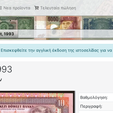
Νεα προϊοντα
Τελευταία πώληση
t, 1993
 Επισκεφθείτε την αγγλική έκδοση της ιστοσελίδας για να
993
ν
Βαθμολόγηση:
Περιγραφή: