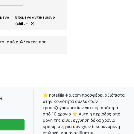
ίμενο
Επομενο αντικειμενο
⇒
(shift +
)
άται από συλλέκτες που
⭐ notafilia-kp.com προσφέρει αξιόπιστα
s
στην κοινότητα συλλεκτών
τραπεζογραμματίων για περισσότερα
από 10 χρόνια ⭐ Αυτή η περίοδος από
μόνη της είναι εγγύηση δέκα χρόνια
εμπειρίας, μια συνεχως διευρυνόμενη
επιλογή, και αναρίθμητοι