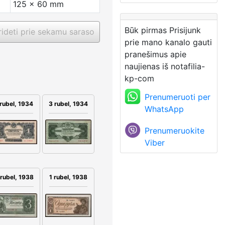
125 x 60 mm
Būk pirmas Prisijunk
ideti prie sekamu saraso
prie mano kanalo gauti
pranešimus apie
naujienas iš notafilia-
kp-com
Prenumeruoti per
3 rubel, 1934
 rubel, 1934
WhatsApp
Prenumeruokite
Viber
 rubel, 1938
1 rubel, 1938