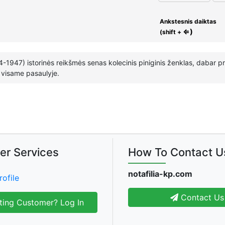
Ankstesnis daiktas
⇐)
(shift +
24-1947) istorinės reikšmės senas kolecinis piniginis ženklas, dabar p
 visame pasaulyje.
er Services
How To Contact U
notafilia-kp.com
rofile
Contact Us
ting Customer? Log In