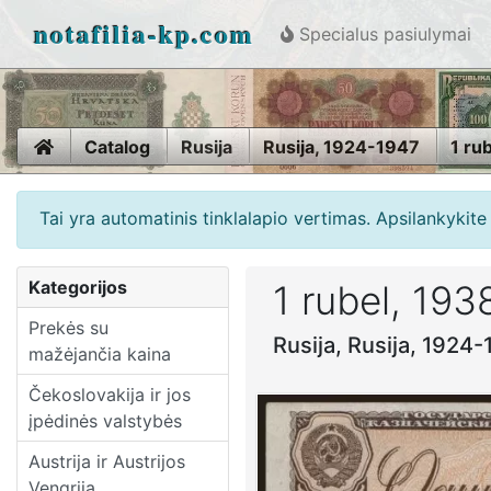
notafilia-kp.com
Specialus pasiulymai
Home
Catalog
Rusija
Rusija, 1924-1947
1 ru
Tai yra automatinis tinklalapio vertimas. Apsilankykit
Kategorijos
1 rubel, 193
Prekės su
Rusija, Rusija, 1924
mažėjančia kaina
Čekoslovakija ir jos
įpėdinės valstybės
Austrija ir Austrijos
Vengrija