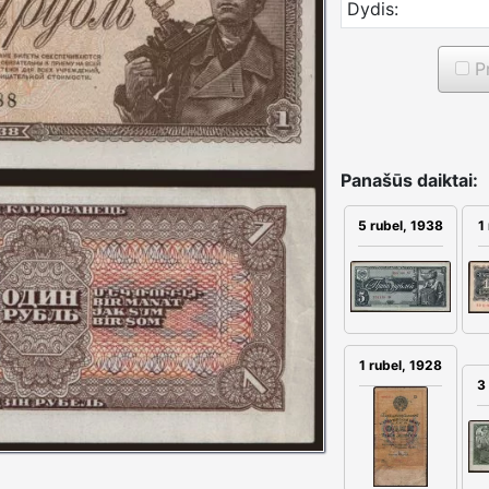
Dydis:
Pr
Panašūs daiktai:
1
5 rubel, 1938
1 rubel, 1928
3