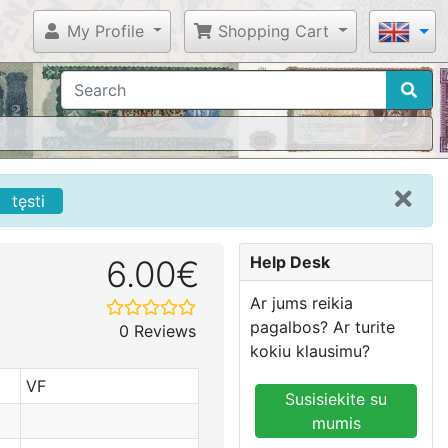
My Profile
Shopping Cart
tęsti
Help Desk
6.00€
Ar jums reikia
pagalbos? Ar turite
0 Reviews
kokiu klausimu?
VF
Susisiekite su
mumis