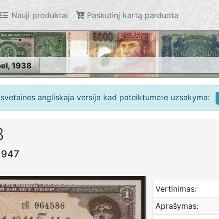
Nauji produktai
Paskutinį kartą parduota
bel, 1938
e svetaines angliskaja versija kad pateiktumete uzsakyma:
8
-1947
Vertinimas:
Aprašymas: