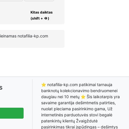
Kitas daiktas
⇒
(shift +
)
rieinamas notafilia-kp.com
⭐ notafilia-kp.com patikimai tarnauja
s
banknotų kolekcionavimo bendruomenei
daugiau nei 10 metų ⭐ Šis laikotarpis yra
savaime garantija dešimtmetis patirties,
nuolat pleciama pasirinkimo gama, Už
internetinės parduotuvės stovi begalė
patenkintų klientų Žvaigždutė
pasirinkimas tikrai įspūdingas – dešimtys