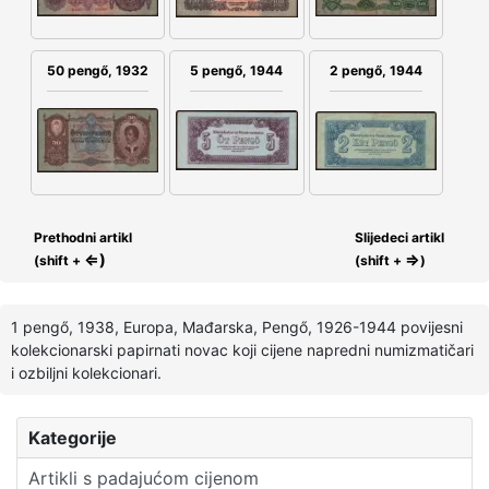
50 pengő, 1932
5 pengő, 1944
2 pengő, 1944
Prethodni artikl
Slijedeci artikl
⇐)
⇒
(shift +
(shift +
)
1 pengő, 1938, Europa, Mađarska, Pengő, 1926-1944 povijesni
kolekcionarski papirnati novac koji cijene napredni numizmatičari
i ozbiljni kolekcionari.
Kategorije
Artikli s padajućom cijenom