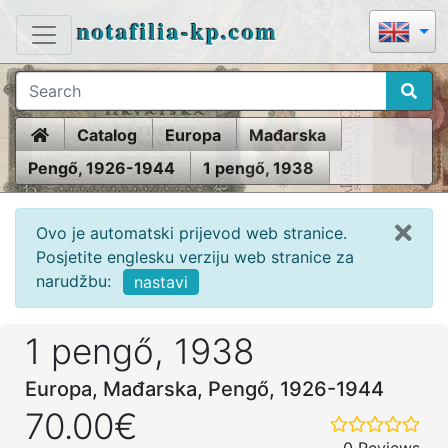
notafilia-kp.com
Home
Catalog
Europa
Mađarska
Pengő, 1926-1944
1 pengő, 1938
Ovo je automatski prijevod web stranice.
Posjetite englesku verziju web stranice za
narudžbu:
nastavi
1 pengő, 1938
Europa, Mađarska, Pengő, 1926-1944
70.00€