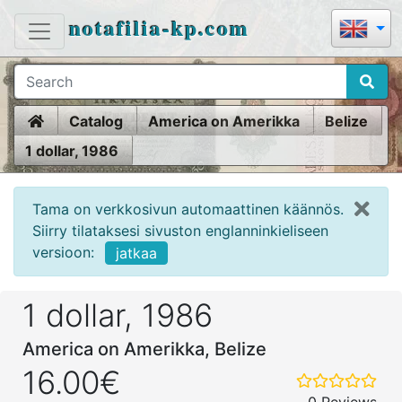
notafilia-kp.com
Home
Catalog
America on Amerikka
Belize
1 dollar, 1986
Tama on verkkosivun automaattinen käännös.
Siirry tilataksesi sivuston englanninkieliseen
versioon:
jatkaa
1 dollar, 1986
America on Amerikka, Belize
16.00€