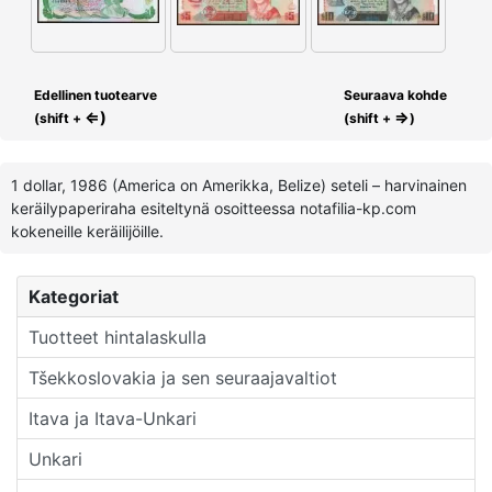
Edellinen tuotearve
Seuraava kohde
⇐)
⇒
(shift +
(shift +
)
1 dollar, 1986 (America on Amerikka, Belize) seteli – harvinainen
keräilypaperiraha esiteltynä osoitteessa notafilia-kp.com
kokeneille keräilijöille.
Kategoriat
Tuotteet hintalaskulla
Tšekkoslovakia ja sen seuraajavaltiot
Itava ja Itava-Unkari
Unkari