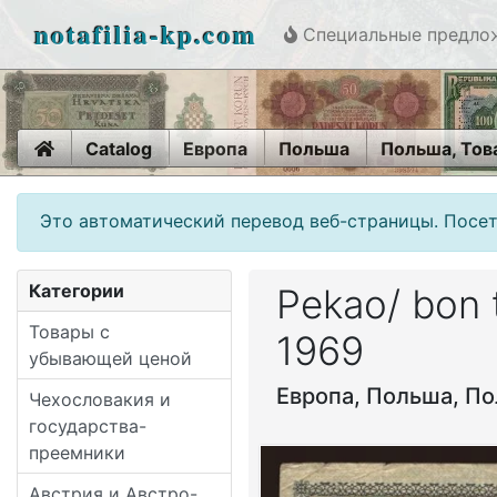
notafilia-kp.com
Специальные предло
Home
Catalog
Европа
Польша
Польша, Тов
Это автоматический перевод веб-страницы. Посет
Категории
Pekao/ bon 
Товары с
1969
убывающей ценой
Европа, Польша, По
Чехословакия и
государства-
преемники
Австрия и Австро-