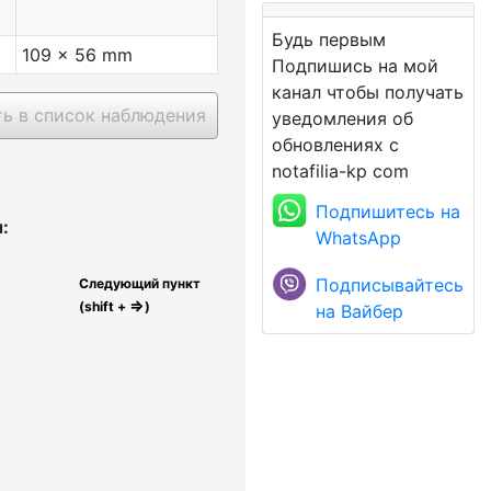
Будь первым
109 x 56 mm
Подпишись на мой
канал чтобы получать
ь в список наблюдения
уведомления об
обновлениях с
notafilia-kp com
Подпишитесь на
:
WhatsApp
Подписывайтесь
Следующий пункт
⇒
(shift +
)
на Вайбер