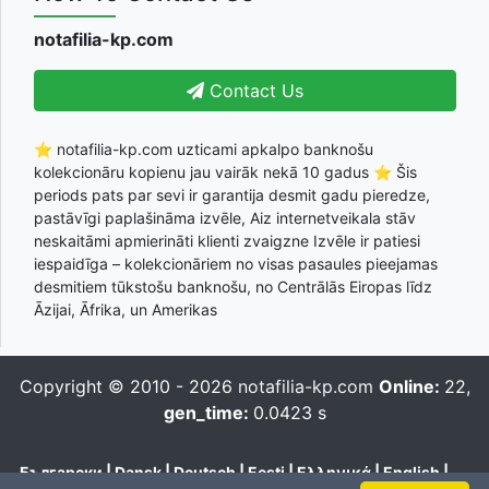
notafilia-kp.com
Contact Us
⭐ notafilia-kp.com uzticami apkalpo banknošu
kolekcionāru kopienu jau vairāk nekā 10 gadus ⭐ Šis
periods pats par sevi ir garantija desmit gadu pieredze,
pastāvīgi paplašināma izvēle, Aiz internetveikala stāv
neskaitāmi apmierināti klienti zvaigzne Izvēle ir patiesi
iespaidīga – kolekcionāriem no visas pasaules pieejamas
desmitiem tūkstošu banknošu, no Centrālās Eiropas līdz
Āzijai, Āfrika, un Amerikas
Copyright © 2010 - 2026
notafilia-kp.com
Online:
22,
gen_time:
0.0423 s
Български
|
Dansk
|
Deutsch
|
Eesti
|
Ελληνικά
|
English
|