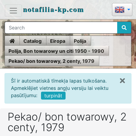
notafilia-kp.com
Home
Catalog
Eiropa
Polija
Polija, Bon towarowy un citi 1950 - 1990
Pekao/ bon towarowy, 2 centy, 1979
Šī ir automatiskā tīmekļa lapas tulkošana.
Apmeklējiet vietnes angļu versiju lai veiktu
pasūtījumu:
turpināt
Pekao/ bon towarowy, 2
centy, 1979