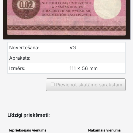
Novērtēšana:
VG
Apraksts:
Izmērs:
111 x 56 mm
Pievienot skatāmo sarakstam
Līdzīgi priekšmeti:
Ieprieksējais vienums
Nakamais vienums