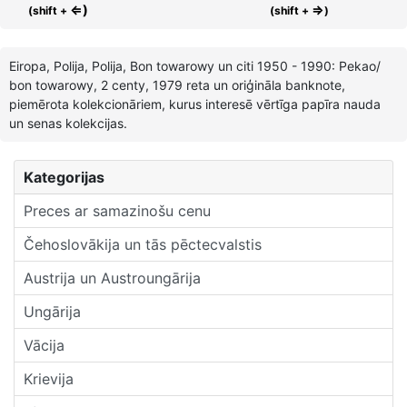
⇐)
⇒
(shift +
(shift +
)
Eiropa, Polija, Polija, Bon towarowy un citi 1950 - 1990: Pekao/
bon towarowy, 2 centy, 1979 reta un oriģināla banknote,
piemērota kolekcionāriem, kurus interesē vērtīga papīra nauda
un senas kolekcijas.
Kategorijas
Preces ar samazinošu cenu
Čehoslovākija un tās pēctecvalstis
Austrija un Austroungārija
Ungārija
Vācija
Krievija