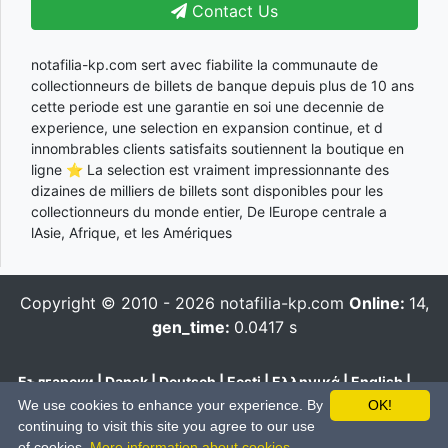
Contact Us
notafilia-kp.com sert avec fiabilite la communaute de
collectionneurs de billets de banque depuis plus de 10 ans
cette periode est une garantie en soi une decennie de
experience, une selection en expansion continue, et d
innombrables clients satisfaits soutiennent la boutique en
ligne ⭐ La selection est vraiment impressionnante des
dizaines de milliers de billets sont disponibles pour les
collectionneurs du monde entier, De lEurope centrale a
lAsie, Afrique, et les Amériques
Copyright © 2010 - 2026
notafilia-kp.com
Online:
14,
gen_time:
0.0417 s
Български
|
Dansk
|
Deutsch
|
Eesti
|
Ελληνικά
|
English
|
Español
|
Français
|
Hrvatski
|
Italiano
|
Latviešu
|
Lietuvių
|
We use cookies to enhance your experience. By
OK!
Magyar
|
Nederlands
|
Polski
|
Português
|
Română
|
Pусский
|
continuing to visit this site you agree to our use
Slovenčina
|
Slovenski
|
Suomi
|
Svenska
|
Українська
|
中文
of cookies.
More information about cookies