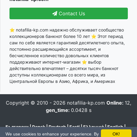
Contact Us
⭐ notafilia-kp.com надежно обслуживает сообщество
коллекционеров банкнот более 10 лет ⭐ Этот период
сам по себе является гарантией десятилетнего опыта,
постоянно расширяющийся ассортимент, и
бесчисленное количество довольных клиентов
поддерживают интернет-магазин ⭐ выбор
действительно впечатляет – десятки тысяч банкнот
доступны коллекционерам со всего мира, из
Центральной Европы в Азию, Африка, и Америках
Copyright © 2010 - 2026
notafilia-kp.com
Online:
12,
gen_time:
0.0428 s
Български
|
Dansk
|
Deutsch
|
Eesti
|
Ελληνικά
|
English
|
Español
|
Français
|
Hrvatski
|
Italiano
|
Latviešu
|
Lietuvių
|
We use cookies to enhance your experience. By
OK!