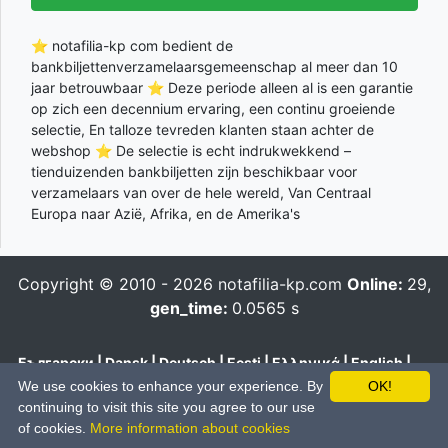
⭐ notafilia-kp com bedient de
bankbiljettenverzamelaarsgemeenschap al meer dan 10
jaar betrouwbaar ⭐ Deze periode alleen al is een garantie
op zich een decennium ervaring, een continu groeiende
selectie, En talloze tevreden klanten staan achter de
webshop ⭐ De selectie is echt indrukwekkend –
tienduizenden bankbiljetten zijn beschikbaar voor
verzamelaars van over de hele wereld, Van Centraal
Europa naar Azië, Afrika, en de Amerika's
Copyright © 2010 - 2026
notafilia-kp.com
Online:
29,
gen_time:
0.0565 s
Български
|
Dansk
|
Deutsch
|
Eesti
|
Ελληνικά
|
English
|
Español
|
Français
|
Hrvatski
|
Italiano
|
Latviešu
|
Lietuvių
|
We use cookies to enhance your experience. By
OK!
Magyar
|
Nederlands
|
Polski
|
Português
|
Română
|
Pусский
|
continuing to visit this site you agree to our use
Slovenčina
|
Slovenski
|
Suomi
|
Svenska
|
Українська
|
中文
of cookies.
More information about cookies