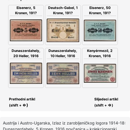
Eisenerz, 5
Deutsch-Gabel, 1
Eisenerz, 50
Kronen, 191?
Krone, 191?
Kronen, 191?
Dunaszerdahely,
Dunaszerdahely,
Kenyérmező, 2
20 Heller, 1916
10 Heller, 1916
Kronen, 1916
Prethodni artikl
Slijedeci artikl
⇐)
⇒
(shift +
(shift +
)
Austrija i Austro-Ugarska, Izlaz iz zarobljeničkog logora 1914-18:
Dunaszerdahely, 5 Kronen, 1916 novčanica – kolekcionarski