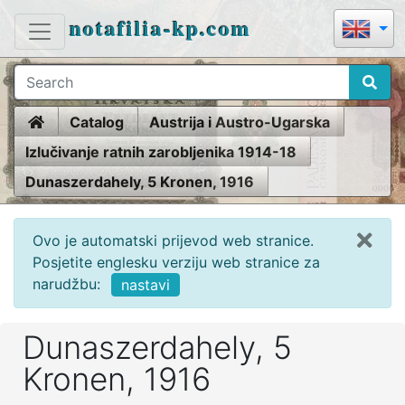
notafilia-kp.com
Home
Catalog
Austrija i Austro-Ugarska
Izlučivanje ratnih zarobljenika 1914-18
Dunaszerdahely, 5 Kronen, 1916
Ovo je automatski prijevod web stranice.
Posjetite englesku verziju web stranice za
narudžbu:
nastavi
Dunaszerdahely, 5
Kronen, 1916