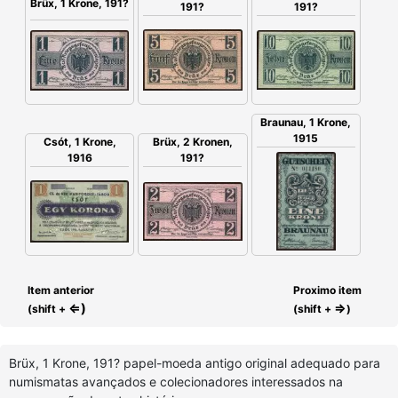
Brüx, 1 Krone, 191?
191?
191?
Braunau, 1 Krone,
1915
Csót, 1 Krone,
Brüx, 2 Kronen,
1916
191?
Item anterior
Proximo item
⇐)
⇒
(shift +
(shift +
)
Brüx, 1 Krone, 191? papel-moeda antigo original adequado para
numismatas avançados e colecionadores interessados na