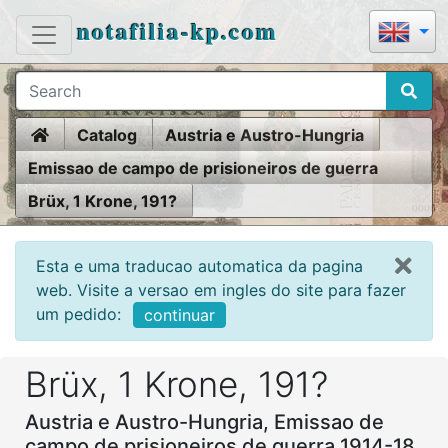
notafilia-kp.com
Home
Catalog
Austria e Austro-Hungria
Emissao de campo de prisioneiros de guerra
1914-18
Brüx, 1 Krone, 191?
Esta e uma traducao automatica da pagina
web. Visite a versao em ingles do site para fazer
um pedido:
continuar
Brüx, 1 Krone, 191?
Austria e Austro-Hungria, Emissao de
campo de prisioneiros de guerra 1914-18