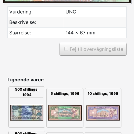
Vurdering:
UNC
Beskrivelse:
Størrelse:
144 x 67 mm
Føj til overvågningsliste
Lignende varer:
500 shillings,
5 shillings, 1996
10 shillings, 1996
1994
500 shillings,