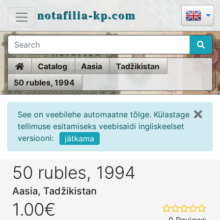
notafilia-kp.com
Home
Catalog
Aasia
Tadžikistan
50 rubles, 1994
See on veebilehe automaatne tõlge. Külastage
tellimuse esitamiseks veebisaidi ingliskeelset
versiooni:
jätkama
50 rubles, 1994
Aasia, Tadžikistan
1.00€