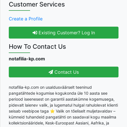
Customer Services
Create a Profile
Existing Customer? Log In
How To Contact Us
notafilia-kp.com
Contact Us
notafilia-kp.com on usaldusväärselt teeninud
pangatähtede kogumise kogukonda üle 10 aasta see
periood iseenesest on garantii aastakümne kogemusega,
pidevalt laienev valik, ja lugematul hulgal rahulolevat klienti
seisab veebipoe taga ⭐ Valik on tõeliselt muljetavaldav –
kümneid tuhandeid pangatähti on saadaval kogu maailma
kollektsionääridele, Kesk-Euroopast Aasiani, Aafrika, ja