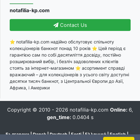
notafilia-kp.com
Contact Us
⭐ notafilia-kp.com надійно обслуговує спільноту
колекціонерів банкнот понад 10 років ⭐ Цей період є
гарантією сам по собі десятиліття досвіду, постійно
розширюваний вибір, і безліч задоволених клієнтів
стоять за інтернет-магазином ⭐ асортимент справді
вражаючий – для колекціонерів з усього світу доступні
десятки тисяч банкнот, з Центральної Європи до Азії,
Африка, і Америки
Copyright © 2010 - 2026
notafilia-kp.com
Online:
6,
gen_time:
0.0404 s
Български
|
Dansk
|
Deutsch
|
Eesti
|
Ελληνικά
|
English
|