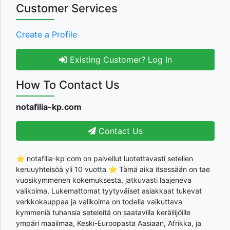
Customer Services
Create a Profile
Existing Customer? Log In
How To Contact Us
notafilia-kp.com
Contact Us
⭐ notafilia-kp com on palvellut luotettavasti setelien
keruuyhteisöä yli 10 vuotta ⭐ Tämä aika itsessään on tae
vuosikymmenen kokemuksesta, jatkuvasti laajeneva
valikoima, Lukemattomat tyytyväiset asiakkaat tukevat
verkkokauppaa ja valikoima on todella vaikuttava
kymmeniä tuhansia seteleitä on saatavilla keräilijöille
ympäri maailmaa, Keski-Euroopasta Aasiaan, Afrikka, ja