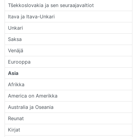
Tšekkoslovakia ja sen seuraajavaltiot
Itava ja Itava-Unkari
Unkari
Saksa
Venäjä
Eurooppa
Asia
Afrikka
America on Amerikka
Australia ja Oseania
Reunat
Kirjat