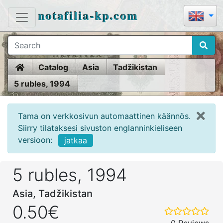
notafilia-kp.com
Home
Catalog
Asia
Tadžikistan
5 rubles, 1994
Tama on verkkosivun automaattinen käännös.
Siirry tilataksesi sivuston englanninkieliseen
versioon:
jatkaa
5 rubles, 1994
Asia, Tadžikistan
0.50€