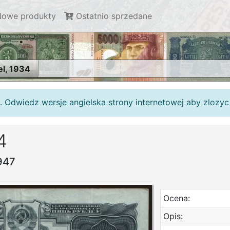
owe produkty
Ostatnio sprzedane
el, 1934
. Odwiedz wersje angielska strony internetowej aby zlozy
4
1947
Ocena:
Opis: