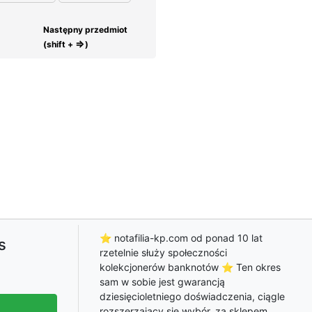
Następny przedmiot
⇒
(shift +
)
⭐ notafilia-kp.com od ponad 10 lat
s
rzetelnie służy społeczności
kolekcjonerów banknotów ⭐ Ten okres
sam w sobie jest gwarancją
dziesięcioletniego doświadczenia, ciągle
rozszerzający się wybór, za sklepem