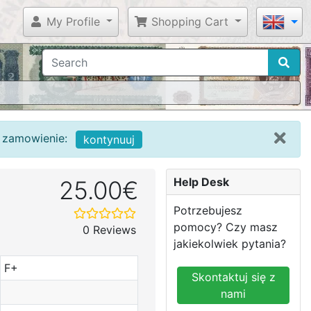
My Profile
Shopping Cart
c zamowienie:
kontynuuj
Help Desk
25.00€
Potrzebujesz
pomocy? Czy masz
0 Reviews
jakiekolwiek pytania?
F+
Skontaktuj się z
nami