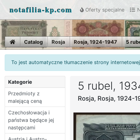
notafilia-kp.com
Oferty specjalne
N
Home
Catalog
Rosja
Rosja, 1924-1947
5 rub
To jest automatyczne tłumaczenie strony internetowej
Kategorie
5 rubel, 193
Przedmioty z
Rosja, Rosja, 1924-
malejącą ceną
Czechosłowacja i
państwa będące jej
następcami
Austria i Austro-