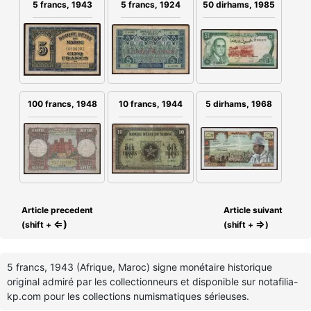
5 francs, 1924
5 francs, 1943
50 dirhams, 1985
100 francs, 1948
10 francs, 1944
5 dirhams, 1968
Article precedent
Article suivant
⇐)
⇒
(shift +
(shift +
)
5 francs, 1943 (Afrique, Maroc) signe monétaire historique
original admiré par les collectionneurs et disponible sur notafilia-
kp.com pour les collections numismatiques sérieuses.