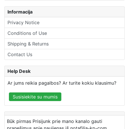
Informacija
Privacy Notice
Conditions of Use
Shipping & Returns
Contact Us
Help Desk
Ar jums reikia pagalbos? Ar turite kokiu klausimu?
Susisiekite su mumis
Būk pirmas Prisijunk prie mano kanalo gauti
pranešimus apie naujienas iš notafilia-kp-com