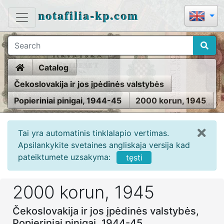
notafilia-kp.com
Home
Catalog
Čekoslovakija ir jos įpėdinės valstybės
Popieriniai pinigai, 1944-45
2000 korun, 1945
Tai yra automatinis tinklalapio vertimas.
Apsilankykite svetaines angliskaja versija kad
pateiktumete uzsakyma:
tęsti
2000 korun, 1945
Čekoslovakija ir jos įpėdinės valstybės,
Popieriniai pinigai, 1944-45