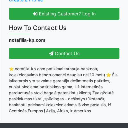
Existing Customer? Log In
How To Contact Us
notafilia-kp.com
Contact Us
⭐ notafilia-kp.com patikimai tarnauja banknotų
kolekcionavimo bendruomenei daugiau nei 10 metų ⭐ Šis
laikotarpis yra savaime garantija dešimtmetis patirties,
nuolat pleciama pasirinkimo gama, Už internetinės
parduotuvės stovi begalė patenkintų klientų Žvaigždutė
pasirinkimas tikrai įspūdingas – dešimtys tūkstančių
banknotų prieinami kolekcionieriams iš viso pasaulio, Iš
Centrinės Europos į Aziją, Afrika, ir Amerikos