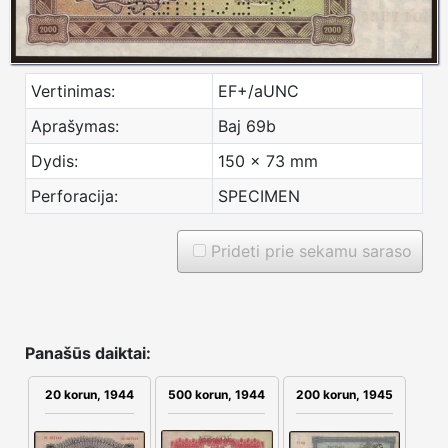
Vertinimas:
EF+/aUNC
Aprašymas:
Baj 69b
Dydis:
150 x 73 mm
Perforacija:
SPECIMEN
Prideti prie sekamu saraso
Panašūs daiktai:
20 korun, 1944
500 korun, 1944
200 korun, 1945