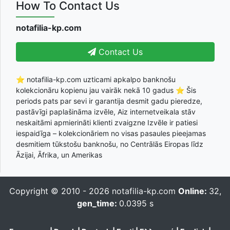
How To Contact Us
notafilia-kp.com
Contact Us
⭐ notafilia-kp.com uzticami apkalpo banknošu
kolekcionāru kopienu jau vairāk nekā 10 gadus ⭐ Šis
periods pats par sevi ir garantija desmit gadu pieredze,
pastāvīgi paplašināma izvēle, Aiz internetveikala stāv
neskaitāmi apmierināti klienti zvaigzne Izvēle ir patiesi
iespaidīga – kolekcionāriem no visas pasaules pieejamas
desmitiem tūkstošu banknošu, no Centrālās Eiropas līdz
Āzijai, Āfrika, un Amerikas
Copyright © 2010 - 2026
notafilia-kp.com
Online:
32,
gen_time:
0.0395 s