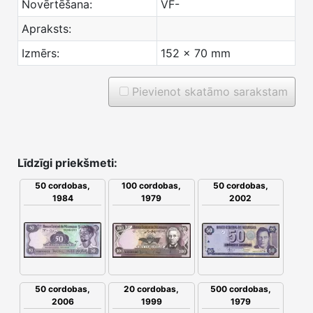
Novērtēšana:
VF-
Apraksts:
Izmērs:
152 x 70 mm
Pievienot skatāmo sarakstam
Līdzīgi priekšmeti:
50 cordobas,
100 cordobas,
50 cordobas,
1984
1979
2002
500 cordobas,
50 cordobas,
20 cordobas,
1979
2006
1999