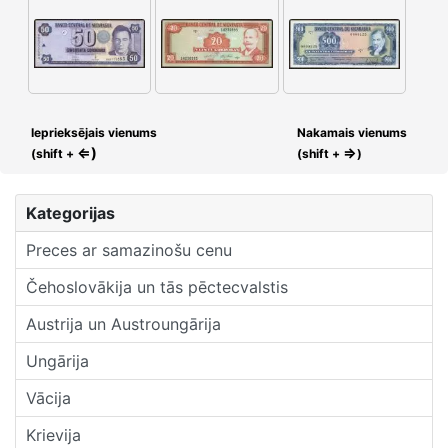
Ieprieksējais vienums
Nakamais vienums
⇐)
⇒
(shift +
(shift +
)
Kategorijas
Preces ar samazinošu cenu
Čehoslovākija un tās pēctecvalstis
Austrija un Austroungārija
Ungārija
Vācija
Krievija