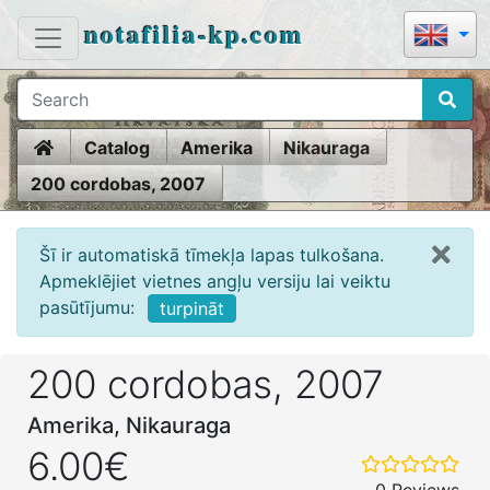
notafilia-kp.com
Home
Catalog
Amerika
Nikauraga
200 cordobas, 2007
Šī ir automatiskā tīmekļa lapas tulkošana.
Apmeklējiet vietnes angļu versiju lai veiktu
pasūtījumu:
turpināt
200 cordobas, 2007
Amerika, Nikauraga
6.00€