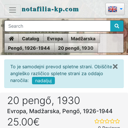
notafilia-kp.com
Home
Catalog
Evropa
Madžarska
Pengő, 1926-1944
20 pengő, 1930
To je samodejni prevod spletne strani. Obiščite
angleško različico spletne strani za oddajo
naročila:
nadaljuj
20 pengő, 1930
Evropa, Madžarska, Pengő, 1926-1944
25.00€