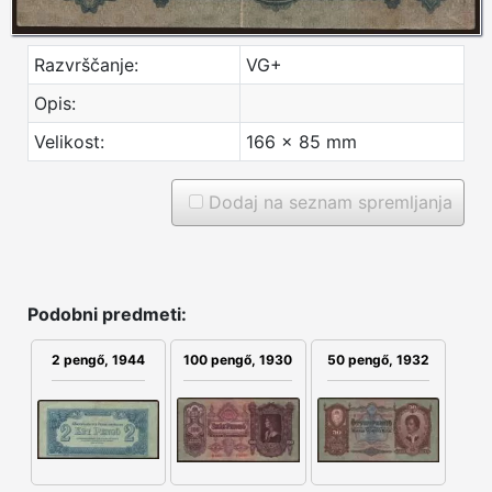
Razvrščanje:
VG+
Opis:
Velikost:
166 x 85 mm
Dodaj na seznam spremljanja
Podobni predmeti:
100 pengő, 1930
50 pengő, 1932
2 pengő, 1944