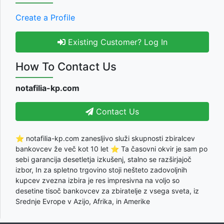
Create a Profile
Existing Customer? Log In
How To Contact Us
notafilia-kp.com
Contact Us
⭐ notafilia-kp.com zanesljivo služi skupnosti zbiralcev
bankovcev že več kot 10 let ⭐ Ta časovni okvir je sam po
sebi garancija desetletja izkušenj, stalno se razširjajoč
izbor, In za spletno trgovino stoji nešteto zadovoljnih
kupcev zvezna izbira je res impresivna na voljo so
desetine tisoč bankovcev za zbiratelje z vsega sveta, iz
Srednje Evrope v Azijo, Afrika, in Amerike