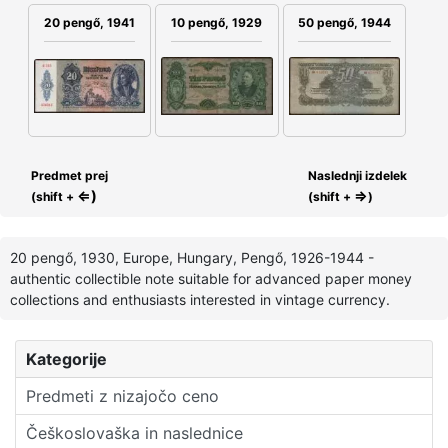
20 pengő, 1941
10 pengő, 1929
50 pengő, 1944
Predmet prej
Naslednji izdelek
⇐)
⇒
(shift +
(shift +
)
20 pengő, 1930, Europe, Hungary, Pengő, 1926-1944 -
authentic collectible note suitable for advanced paper money
collections and enthusiasts interested in vintage currency.
Kategorije
Predmeti z nizajočo ceno
Češkoslovaška in naslednice