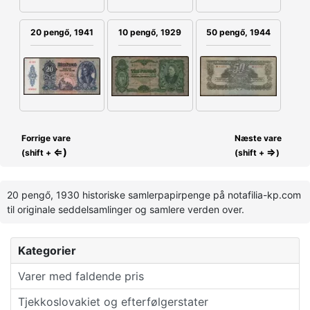
20 pengő, 1941
10 pengő, 1929
50 pengő, 1944
Forrige vare
Næste vare
⇐)
⇒
(shift +
(shift +
)
20 pengő, 1930 historiske samlerpapirpenge på notafilia-kp.com
til originale seddelsamlinger og samlere verden over.
Kategorier
Varer med faldende pris
Tjekkoslovakiet og efterfølgerstater