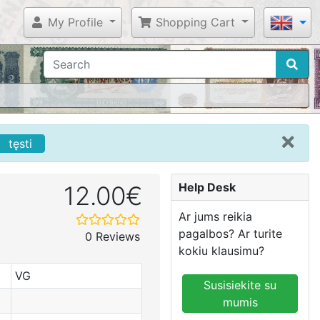
My Profile
Shopping Cart
tęsti
Help Desk
12.00€
Ar jums reikia
pagalbos? Ar turite
0 Reviews
kokiu klausimu?
VG
Susisiekite su
mumis