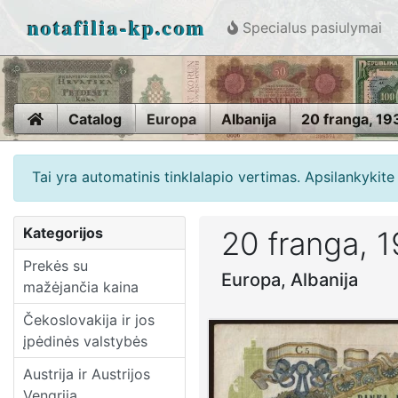
notafilia-kp.com
Specialus pasiulymai
Home
Catalog
Europa
Albanija
20 franga, 19
Tai yra automatinis tinklalapio vertimas. Apsilankykit
Kategorijos
20 franga, 
Prekės su
Europa, Albanija
mažėjančia kaina
Čekoslovakija ir jos
įpėdinės valstybės
Austrija ir Austrijos
Vengrija