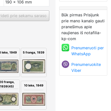
190 x 106 mm
Būk pirmas Prisijunk
ideti prie sekamu saraso
prie mano kanalo gauti
pranešimus apie
naujienas iš notafilia-
kp-com
Prenumeruoti per
 leke, 1949
5 franga, 1939
WhatsApp
Prenumeruokite
Viber
20 franga,
10 leke, 1949
1939(45)