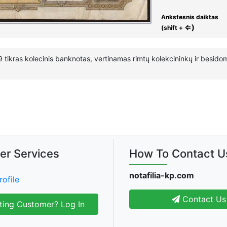
Ankstesnis daiktas
⇐)
(shift +
 tikras kolecinis banknotas, vertinamas rimtų kolekcininkų ir besidomi
er Services
How To Contact U
notafilia-kp.com
rofile
Contact Us
ting Customer? Log In