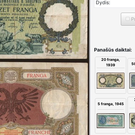
Dydis:
Pr
Panašūs daiktai:
20 franga,
50
1939
5 franga, 1945