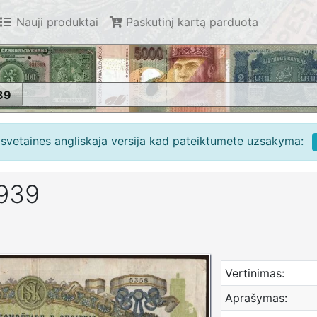
Nauji produktai
Paskutinį kartą parduota
39
e svetaines angliskaja versija kad pateiktumete uzsakyma:
1939
Vertinimas:
Aprašymas: