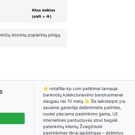
Kitas daiktas
⇒
(shift +
)
nčių istorinių popierinių pinigų
⭐ notafilia-kp.com patikimai tarnauja
s
banknotų kolekcionavimo bendruomenei
daugiau nei 10 metų ⭐ Šis laikotarpis yra
savaime garantija dešimtmetis patirties,
nuolat pleciama pasirinkimo gama, Už
internetinės parduotuvės stovi begalė
patenkintų klientų Žvaigždutė
pasirinkimas tikrai įspūdingas – dešimtys