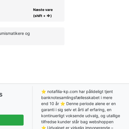
Næste vare
⇒
(shift +
)
numismatikere og
⭐ notafilia-kp.com har pålideligt tjent
s
banknotesamlingsfællesskabet i mere
end 10 år ⭐ Denne periode alene er en
garanti i sig selv et årti af erfaring, en
kontinuerligt voksende udvalg, og utallige
tilfredse kunder står bag webshoppen
⭐ Udvalget er virkelig imponerende –