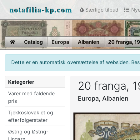
notafilia-kp.com
Særlige tilbud
Nye
Home
Catalog
Europa
Albanien
20 franga, 1
Dette er en automatisk oversættelse af websiden. Beso
Kategorier
20 franga, 
Varer med faldende
Europa, Albanien
pris
Tjekkoslovakiet og
efterfølgerstater
Østrig og Østrig-
Ungarn