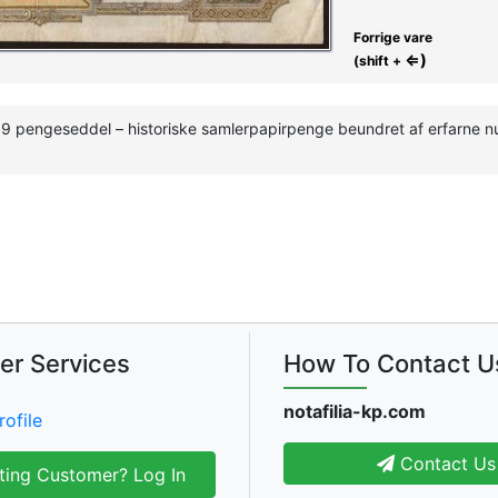
Forrige vare
⇐)
(shift +
39 pengeseddel – historiske samlerpapirpenge beundret af erfarne 
er Services
How To Contact U
notafilia-kp.com
rofile
Contact Us
ting Customer? Log In