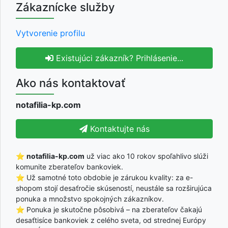
Zákaznícke služby
Vytvorenie profilu
Existujúci zákazník? Prihlásenie...
Ako nás kontaktovať
notafilia-kp.com
Kontaktujte nás
⭐
notafilia-kp.com
už viac ako 10 rokov spoľahlivo slúži
komunite zberateľov bankoviek.
⭐ Už samotné toto obdobie je zárukou kvality: za e-
shopom stojí desaťročie skúseností, neustále sa rozširujúca
ponuka a množstvo spokojných zákazníkov.
⭐ Ponuka je skutočne pôsobivá – na zberateľov čakajú
desaťtisíce bankoviek z celého sveta, od strednej Európy