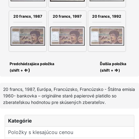
20 francs, 1992
20 francs, 1987
20 francs, 1997
Predchádzajúca položka
Ďalšia položka
⇐)
⇒
(shift +
(shift +
)
20 francs, 1987, Európa, Francúzsko, Francúzsko - Štátna emisia
1960- bankovka – originálne staré papierové platidlo so
zberateľskou hodnotou pre skúsených zberateľov.
Kategórie
Položky s klesajúcou cenou