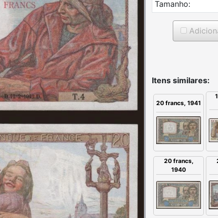
Tamanho:
Adicion
Itens similares:
20 francs, 1941
20 francs,
1940