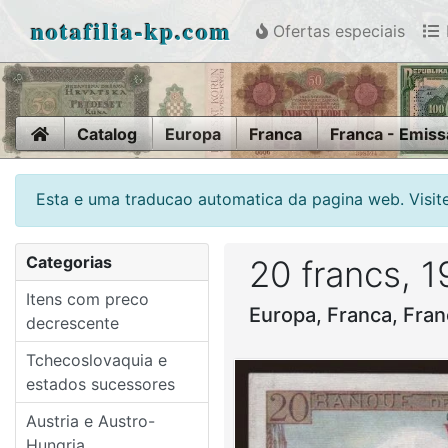
notafilia-kp.com
Ofertas especiais
Home
Catalog
Europa
Franca
Franca - Emiss
Esta e uma traducao automatica da pagina web. Visite
Categorias
20 francs, 
Itens com preco
Europa, Franca, Fran
decrescente
Tchecoslovaquia e
estados sucessores
Austria e Austro-
Hungria