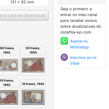
131 x 82 mm
Seja o primeiro a
entrar no meu canal
ar a Lista de Observacao
para receber avisos
sobre atualizacoes do
notafilia-kp-com
Assine no
WhatsApp
100 francs,
20 francs,
1942
1950
Inscreva se no
Viber
20 francs,
10 francs, 1942
1942