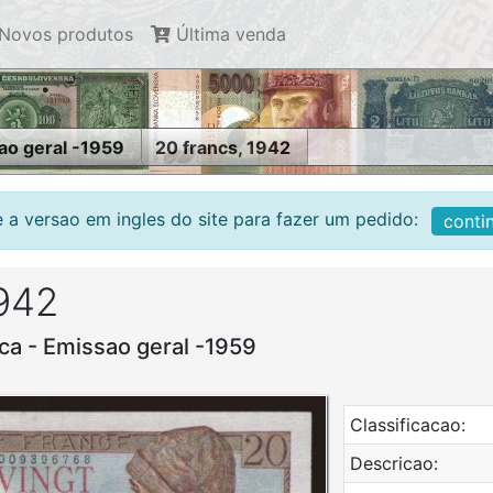
Novos produtos
Última venda
ao geral -1959
20 francs, 1942
 a versao em ingles do site para fazer um pedido:
conti
1942
ca - Emissao geral -1959
Classificacao:
Descricao: