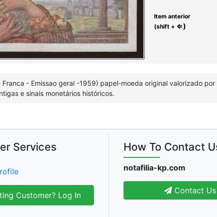
Item anterior
⇐)
(shift +
, Franca - Emissao geral -1959) papel-moeda original valorizado po
igas e sinais monetários históricos.
er Services
How To Contact U
notafilia-kp.com
rofile
Contact Us
ting Customer? Log In