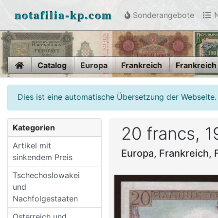
notafilia-kp.com
Sonderangebote
N
Home
Catalog
Europa
Frankreich
Frankreich
Dies ist eine automatische Übersetzung der Webseite.
Kategorien
20 francs, 
Artikel mit
Europa, Frankreich,
sinkendem Preis
Tschechoslowakei
und
Nachfolgestaaten
Osterreich und