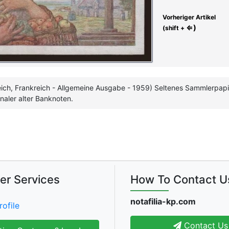
Vorheriger Artikel
⇐)
(shift +
eich, Frankreich - Allgemeine Ausgabe - 1959) Seltenes Sammlerpap
naler alter Banknoten.
er Services
How To Contact U
notafilia-kp.com
rofile
Contact Us