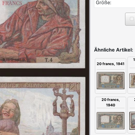
Größe:
Ähnliche Artikel:
20 francs, 1941
20 francs,
1940