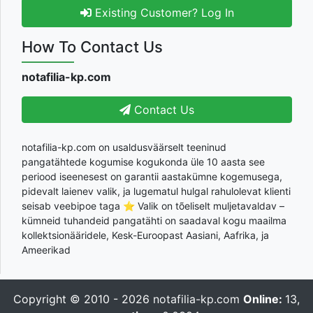
Existing Customer? Log In
How To Contact Us
notafilia-kp.com
Contact Us
notafilia-kp.com on usaldusväärselt teeninud
pangatähtede kogumise kogukonda üle 10 aasta see
periood iseenesest on garantii aastakümne kogemusega,
pidevalt laienev valik, ja lugematul hulgal rahulolevat klienti
seisab veebipoe taga ⭐ Valik on tõeliselt muljetavaldav –
kümneid tuhandeid pangatähti on saadaval kogu maailma
kollektsionääridele, Kesk-Euroopast Aasiani, Aafrika, ja
Ameerikad
Copyright © 2010 - 2026
notafilia-kp.com
Online:
13,