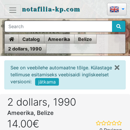
notafilia-kp.com
Home
Catalog
Ameerika
Belize
2 dollars, 1990
See on veebilehe automaatne tõlge. Külastage
tellimuse esitamiseks veebisaidi ingliskeelset
versiooni:
jätkama
2 dollars, 1990
Ameerika, Belize
14.00€