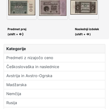
Predmet prej
Naslednji izdelek
⇐)
⇒
(shift +
(shift +
)
Kategorije
Predmeti z nizajočo ceno
Češkoslovaška in naslednice
Avstrija in Avstro-Ogrska
Madžarska
Nemčija
Rusija