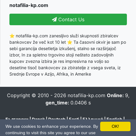
notafilia-kp.com
Contact Us
⭐ notafilia-kp.com zanesljivo služi skupnosti zbiralcev
bankovcev že več kot 10 let ⭐ Ta časovni okvir je sam po
sebi garancija desetletja izkušenj, stalno se razširjajoč
izbor, In za spletno trgovino stoji nešteto zadovoljnih
kupcev zvezna izbira je res impresivna na voljo so
desetine tisoč bankovcev za zbiratelje z vsega sveta, iz
Srednje Evrope v Azijo, Afrika, in Amerike
Copyright © 2010 - 2026
notafilia-kp.com
Online:
9,
gen_time:
0.0406 s
Български
|
Dansk
|
Deutsch
|
Eesti
|
Ελληνικά
|
English
|
Español
|
Français
|
Hrvatski
|
Italiano
|
Latviešu
|
Lietuvių
|
We use cookies to enhance your experience. By
OK!
Magyar
|
Nederlands
|
Polski
|
Português
|
Română
|
Pусский
|
continuing to visit this site you agree to our use