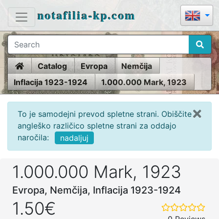
notafilia-kp.com
Home
Catalog
Evropa
Nemčija
Inflacija 1923-1924
1.000.000 Mark, 1923
To je samodejni prevod spletne strani. Obiščite
angleško različico spletne strani za oddajo
naročila:
nadaljuj
1.000.000 Mark, 1923
Evropa, Nemčija, Inflacija 1923-1924
1.50€